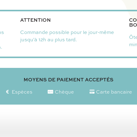
ATTENTION
CO
BO
os
Commande possible pour le jour-même
Ôte
jusqu'à 12h au plus tard.
mi
.
MOYENS DE PAIEMENT ACCEPTÉS
Espèces
Chèque
Carte bancaire