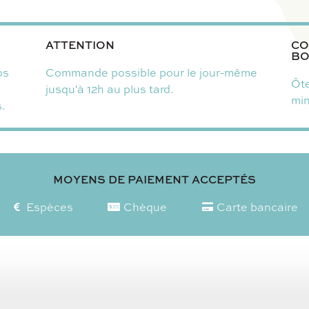
ATTENTION
CO
BO
os
Commande possible pour le jour-même
Ôte
jusqu'à 12h au plus tard.
mi
.
MOYENS DE PAIEMENT ACCEPTÉS
Espèces
Chèque
Carte bancaire