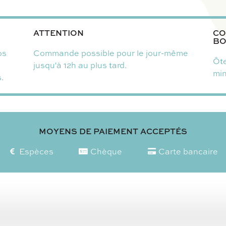
ATTENTION
CO
BO
os
Commande possible pour le jour-même
Ôte
jusqu'à 12h au plus tard.
mi
.
MOYENS DE PAIEMENT ACCEPTÉS
Espèces
Chèque
Carte bancaire