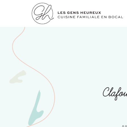
Clafo
Al