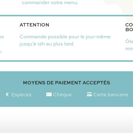
commander votre menu.
ATTENTION
CO
BO
os
Commande possible pour le jour-même
Ôte
jusqu'à 12h au plus tard.
mi
.
MOYENS DE PAIEMENT ACCEPTÉS
Espèces
Chèque
Carte bancaire